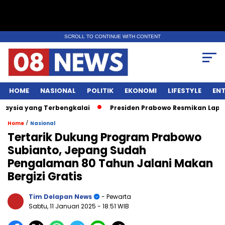
SCROLL TO CONTINUE WITH CONTENT
HOME
NASIONAL
POLITIK
EKONOMI
LIFESTYLE
EN
a yang Terbengkalai
Presiden Prabowo Resmikan Lapangan M
/
Home
Nasional
Tertarik Dukung Program Prabowo
Subianto, Jepang Sudah
Pengalaman 80 Tahun Jalani Makan
Bergizi Gratis
Tim Delapan News
- Pewarta
Sabtu, 11 Januari 2025
- 18:51 WIB