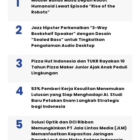
Mouser Bahas Masa Depan Robot
Humanoid Lewat Episode “Rise of the
Robots”
Jazz Hipster Perkenalkan “3-Way
Bookshelf Speaker” dengan Desain
“Sealed Bass” untuk Tingkatkan
Pengalaman Audio Desktop
Pizza Hut Indonesia dan TUKR Rayakan 10
Tahun Pizza Maker Junior Ajak Anak Peduli
Lingkungan
53% Pemberi Kerja Kesulitan Menemukan
Lulusan yang Siap Menghadapi AI. Studi
Baru Petakan Enam Langkah Strategis
bagi Indonesia
Solusi Optik dan DCI Ribbon
Memungkinkan PT Jala Lintas Media (JLM)
Memanfaatkan Kapasitas Jaringan
Bawah Laut dan Metro Antara Indonesia