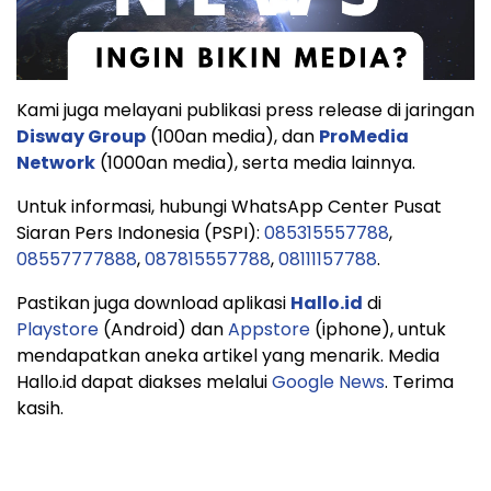
Kami juga melayani publikasi press release di jaringan
Disway Group
(100an media), dan
ProMedia
Network
(1000an media), serta media lainnya.
Untuk informasi, hubungi WhatsApp Center Pusat
Siaran Pers Indonesia (PSPI):
085315557788
,
08557777888
,
087815557788
,
08111157788
.
Pastikan juga download aplikasi
Hallo.id
di
Playstore
(Android) dan
Appstore
(iphone), untuk
mendapatkan aneka artikel yang menarik. Media
Hallo.id dapat diakses melalui
Google News
. Terima
kasih.