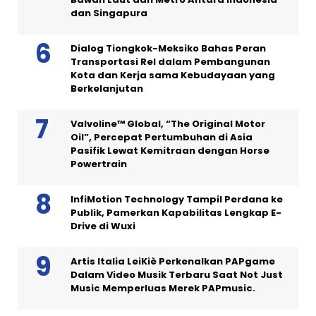
dan Singapura
Dialog Tiongkok-Meksiko Bahas Peran
Transportasi Rel dalam Pembangunan
Kota dan Kerja sama Kebudayaan yang
Berkelanjutan
Valvoline™ Global, “The Original Motor
Oil”, Percepat Pertumbuhan di Asia
Pasifik Lewat Kemitraan dengan Horse
Powertrain
InfiMotion Technology Tampil Perdana ke
Publik, Pamerkan Kapabilitas Lengkap E-
Drive di Wuxi
Artis Italia LeiKiè Perkenalkan PAPgame
Dalam Video Musik Terbaru Saat Not Just
Music Memperluas Merek PAPmusic.