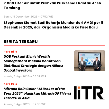
7.000 Liter Air untuk Pulihkan Puskesmas Rantau Aceh
Tamiang
Senin, 15 Desember 2025 - 07:52 WIB
Stephanus Slamet Budi Raharjo Mundur dari AMDI per 8
Desember 2025, dari Organisasi Media ke Fase Baru
BERITA TERBARU
Pers Rilis
UOB Perkuat Bisnis Wealth
Management melalui Kemitraan
Distribusi Strategis dengan Allianz
Global Investors
Kamis, 6 Agu 2026 - 06:39 WIB
Pers Rilis
Mitrade Raih Gelar “AI Broker of the
Year 2026”, Hadirkan MitradeGPT Versi
Terbaru di Asia
Kamis, 6 Agu 2026 - 02:00 WIB