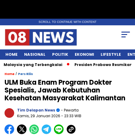
SCROLL TO CONTINUE WITH CONTENT
HOME
NASIONAL
POLITIK
EKONOMI
LIFESTYLE
EN
aysia yang Terbengkalai
Presiden Prabowo Resmikan Lapang
/
Home
Pers Rilis
ULM Buka Enam Program Dokter
Spesialis, Jawab Kebutuhan
Kesehatan Masyarakat Kalimantan
Tim Delapan News
- Pewarta
Kamis, 29 Januari 2026
- 23:33 WIB