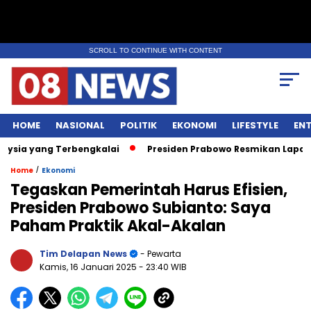
SCROLL TO CONTINUE WITH CONTENT
HOME
NASIONAL
POLITIK
EKONOMI
LIFESTYLE
EN
a yang Terbengkalai
Presiden Prabowo Resmikan Lapangan Mi
/
Home
Ekonomi
Tegaskan Pemerintah Harus Efisien,
Presiden Prabowo Subianto: Saya
Paham Praktik Akal-Akalan
Tim Delapan News
- Pewarta
Kamis, 16 Januari 2025
- 23:40 WIB