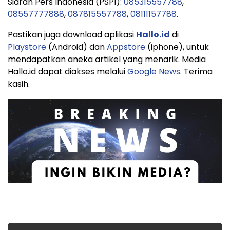
Siaran Pers Indonesia (PSPI):
085315557788
,
08557777888
,
087815557788
,
08111157788
.
Pastikan juga download aplikasi
Hallo.id
di
Playstore
(Android) dan
Appstore
(iphone), untuk
mendapatkan aneka artikel yang menarik. Media
Hallo.id dapat diakses melalui
Google News
. Terima
kasih.