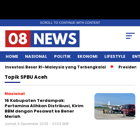
SCROLL TO CONTINUE WITH CONTENT
HOME
NASIONAL
POLITIK
EKONOMI
LIFESTYLE
EN
Investasi Besar RI–Malaysia yang Terbengkalai
Presiden P
Topik
SPBU Aceh
Nasional
16 Kabupaten Terdampak:
Pertamina Alihkan Distribusi, Kirim
BBM dengan Pesawat ke Bener
Meriah
Jumat, 5 Desember 2025 - 01:03 WIB