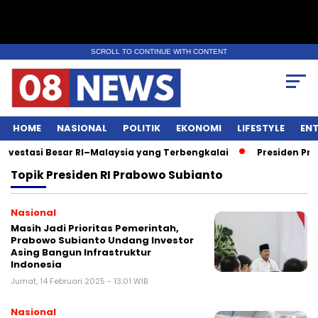
SCROLL TO CONTINUE WITH CONTENT
HOME
NASIONAL
POLITIK
EKONOMI
LIFESTYLE
EN
estasi Besar RI–Malaysia yang Terbengkalai
Presiden Prab
Topik
Presiden RI Prabowo Subianto
Nasional
Masih Jadi Prioritas Pemerintah,
Prabowo Subianto Undang Investor
Asing Bangun Infrastruktur
Indonesia
Jumat, 14 Februari 2025 - 13:01 WIB
Nasional