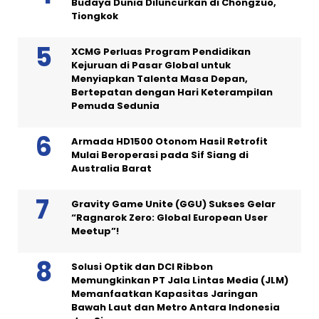
Budaya Dunia Diluncurkan di Chongzuo,
Tiongkok
XCMG Perluas Program Pendidikan
Kejuruan di Pasar Global untuk
Menyiapkan Talenta Masa Depan,
Bertepatan dengan Hari Keterampilan
Pemuda Sedunia
Armada HD1500 Otonom Hasil Retrofit
Mulai Beroperasi pada Sif Siang di
Australia Barat
Gravity Game Unite (GGU) Sukses Gelar
“Ragnarok Zero: Global European User
Meetup”!
Solusi Optik dan DCI Ribbon
Memungkinkan PT Jala Lintas Media (JLM)
Memanfaatkan Kapasitas Jaringan
Bawah Laut dan Metro Antara Indonesia