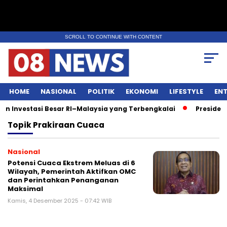
SCROLL TO CONTINUE WITH CONTENT
HOME
NASIONAL
POLITIK
EKONOMI
LIFESTYLE
EN
 Investasi Besar RI–Malaysia yang Terbengkalai
Presiden 
Topik
Prakiraan Cuaca
Nasional
Potensi Cuaca Ekstrem Meluas di 6
Wilayah, Pemerintah Aktifkan OMC
dan Perintahkan Penanganan
Maksimal
Kamis, 4 Desember 2025 - 07:42 WIB