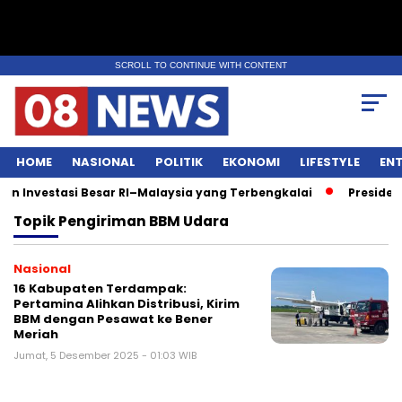
SCROLL TO CONTINUE WITH CONTENT
HOME
NASIONAL
POLITIK
EKONOMI
LIFESTYLE
EN
 Investasi Besar RI–Malaysia yang Terbengkalai
Presiden 
Topik
Pengiriman BBM Udara
Nasional
16 Kabupaten Terdampak:
Pertamina Alihkan Distribusi, Kirim
BBM dengan Pesawat ke Bener
Meriah
Jumat, 5 Desember 2025 - 01:03 WIB