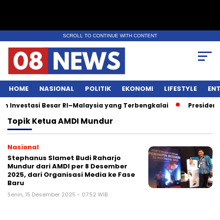
SCROLL TO CONTINUE WITH CONTENT
HOME
NASIONAL
POLITIK
EKONOMI
LIFESTYLE
EN
Investasi Besar RI–Malaysia yang Terbengkalai
Presiden 
Topik
Ketua AMDI Mundur
Nasional
Stephanus Slamet Budi Raharjo
Mundur dari AMDI per 8 Desember
2025, dari Organisasi Media ke Fase
Baru
Senin, 15 Desember 2025 - 07:52 WIB