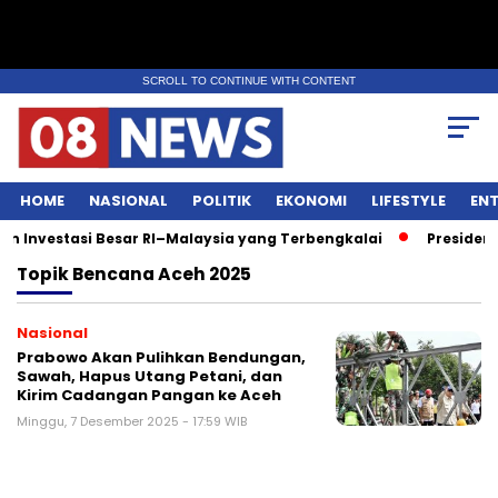
SCROLL TO CONTINUE WITH CONTENT
HOME
NASIONAL
POLITIK
EKONOMI
LIFESTYLE
EN
Investasi Besar RI–Malaysia yang Terbengkalai
Presiden 
Topik
Bencana Aceh 2025
Nasional
Prabowo Akan Pulihkan Bendungan,
Sawah, Hapus Utang Petani, dan
Kirim Cadangan Pangan ke Aceh
Minggu, 7 Desember 2025 - 17:59 WIB