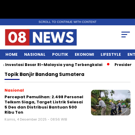
SCROLL TO CONTINUE WITH CONTENT
HOME
NASIONAL
POLITIK
EKONOMI
LIFESTYLE
EN
Investasi Besar RI–Malaysia yang Terbengkalai
Presiden P
Topik
Banjir Bandang Sumatera
Nasional
Percepat Pemulihan: 2.498 Personel
Telkom Siaga, Target Listrik Selesai
5 Des dan Distribusi Bantuan 500
Ribu Ton
Kamis, 4 Desember 2025 - 08:56 WIB