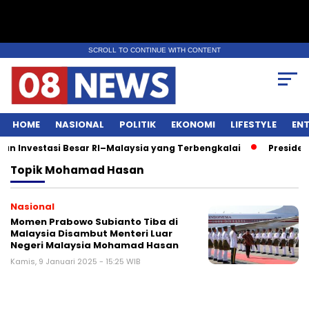
SCROLL TO CONTINUE WITH CONTENT
HOME
NASIONAL
POLITIK
EKONOMI
LIFESTYLE
EN
 Investasi Besar RI–Malaysia yang Terbengkalai
Presiden 
Topik
Mohamad Hasan
Nasional
Momen Prabowo Subianto Tiba di
Malaysia Disambut Menteri Luar
Negeri Malaysia Mohamad Hasan
Kamis, 9 Januari 2025 - 15:25 WIB