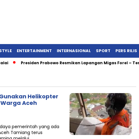
ESTYLE
ENTERTAINMENT
INTERNASIONAL
SPORT
PERS RILIS
ai
Presiden Prabowo Resmikan Lapangan Migas Forel – Terub
 Gunakan Helikopter
n Warga Aceh
 daya pemerintah yang ada
Aceh Tamiang terus
amina melalui…