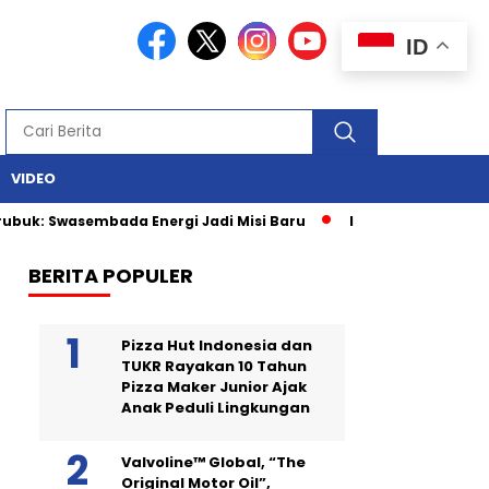
ID
VIDEO
uk: Swasembada Energi Jadi Misi Baru
Ingin Tampil di Media
BERITA POPULER
Pizza Hut Indonesia dan
TUKR Rayakan 10 Tahun
Pizza Maker Junior Ajak
Anak Peduli Lingkungan
Valvoline™ Global, “The
Original Motor Oil”,