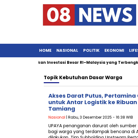
HOME
NASIONAL
POLITIK
EKONOMI
LIF
kat Maksimalkan Investasi Besar RI–Malaysia yang Terbengkal
Topik
Kebutuhan Dasar Warga
Akses Darat Putus, Pertamina
untuk Antar Logistik ke Ribua
Tamiang
Nasional
| Rabu, 3 Desember 2025 - 16:38 WIB
UPAYA penanganan darurat oleh sumber
bagi warga yang terdampak bencana di 
dilakukan. Tim Subholding Upstream Pert