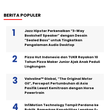
BERITA POPULER
Jazz Hipster Perkenalkan “3-Way
Bookshelf Speaker” dengan Desain
“Sealed Bass” untuk Tingkatkan
Pengalaman Audio Desktop
Pizza Hut Indonesia dan TUKR Rayakan 10
Tahun Pizza Maker Junior Ajak Anak Peduli
Lingkungan
Valvoline™ Global, “The Original Motor
Oil”, Percepat Pertumbuhan di Asia
Pasifik Lewat Kemitraan dengan Horse
Powertrain
InfiMotion Technology Tampil Perdana ke
Publik, Pamerkan Kapabilitas Lengkap E-