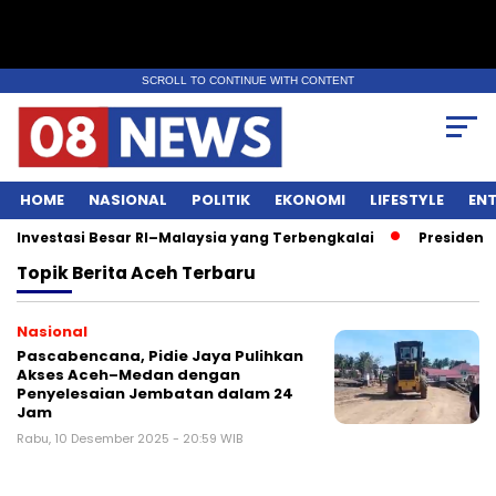
SCROLL TO CONTINUE WITH CONTENT
HOME
NASIONAL
POLITIK
EKONOMI
LIFESTYLE
EN
nvestasi Besar RI–Malaysia yang Terbengkalai
Presiden P
Topik
Berita Aceh Terbaru
Nasional
Pascabencana, Pidie Jaya Pulihkan
Akses Aceh–Medan dengan
Penyelesaian Jembatan dalam 24
Jam
Rabu, 10 Desember 2025 - 20:59 WIB