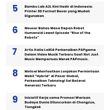
Bambu Lab A2L Kini Hadir di Indonesia:
Printer 3D Format Besar yang Mudah
Digunakan
Mouser Bahas Masa Depan Robot
Humanoid Lewat Episode “Rise of the
Robots”
Artis Italia LeiKiè Perkenalkan PAPgame
Dalam Video Musik Terbaru Saat Not Just
Music Memperluas Merek PAPmusic.
Molicel Manfaatkan Lonjakan Permintaan
Mobil “Hybrid” di Pasar Global,
Perkenalkan Teknologi Sel Baterai
Generasi Terbaru
Inisiatif Kerja sama Promosi Warisan
Budaya Dunia Diluncurkan di Chongzuo,
Tiongkok