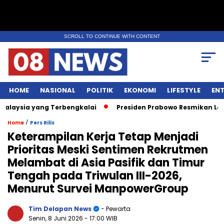
SCROLL TO CONTINUE WITH CONTENT
HOME
NASIONAL
POLITIK
EKONOMI
LIFESTYLE
EN
ysia yang Terbengkalai
Presiden Prabowo Resmikan Lapanga
/
Home
Pers Rilis
Keterampilan Kerja Tetap Menjadi
Prioritas Meski Sentimen Rekrutmen
Melambat di Asia Pasifik dan Timur
Tengah pada Triwulan III-2026,
Menurut Survei ManpowerGroup
Tim Delapan News
- Pewarta
Senin, 8 Juni 2026
- 17:00 WIB