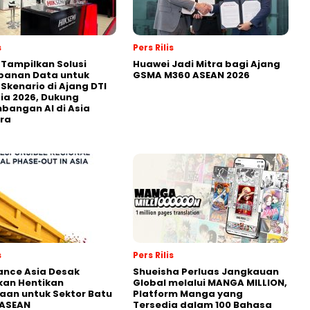
s
Pers Rilis
 Tampilkan Solusi
Huawei Jadi Mitra bagi Ajang
panan Data untuk
GSMA M360 ASEAN 2026
 Skenario di Ajang DTI
ia 2026, Dukung
angan AI di Asia
ra
s
Pers Rilis
nance Asia Desak
Shueisha Perluas Jangkauan
kan Hentikan
Global melalui MANGA MILLION,
an untuk Sektor Batu
Platform Manga yang
 ASEAN
Tersedia dalam 100 Bahasa