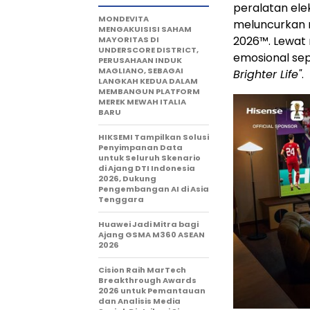
peralatan ele
MONDEVITA
meluncurkan m
MENGAKUISISI SAHAM
2026™. Lewat 
MAYORITAS DI
UNDERSCORE DISTRICT,
emosional sep
PERUSAHAAN INDUK
MAGLIANO, SEBAGAI
Brighter Life"
.
LANGKAH KEDUA DALAM
MEMBANGUN PLATFORM
MEREK MEWAH ITALIA
BARU
HIKSEMI Tampilkan Solusi
Penyimpanan Data
untuk Seluruh Skenario
di Ajang DTI Indonesia
2026, Dukung
Pengembangan AI di Asia
Tenggara
Huawei Jadi Mitra bagi
Ajang GSMA M360 ASEAN
2026
Cision Raih MarTech
Breakthrough Awards
2026 untuk Pemantauan
dan Analisis Media