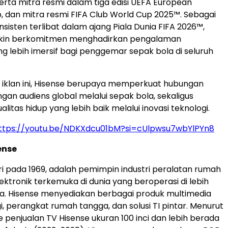
serta mitra resmi dalam tiga edisi UEFA European
 dan mitra resmi FIFA Club World Cup 2025™. Sebagai
sisten terlibat dalam ajang Piala Dunia FIFA 2026™,
kin berkomitmen menghadirkan pengalaman
 lebih imersif bagi penggemar sepak bola di seluruh
i iklan ini, Hisense berupaya memperkuat hubungan
gan audiens global melalui sepak bola, sekaligus
itas hidup yang lebih baik melalui inovasi teknologi.
ttps://youtu.be/NDKXdcu01bM?si=cUlpwsu7wbYlPYn8
ense
iri pada 1969, adalah pemimpin industri peralatan rumah
ektronik terkemuka di dunia yang beroperasi di lebih
ra. Hisense menyediakan berbagai produk multimedia
i, perangkat rumah tangga, dan solusi TI pintar. Menurut
 penjualan TV Hisense ukuran 100 inci dan lebih berada