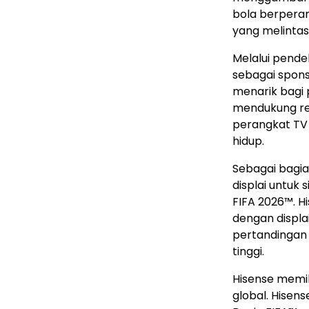
bola berpera
yang melintasi
Melalui pende
sebagai spon
menarik bagi 
mendukung rep
perangkat TV 
hidup.
Sebagai bagi
displai untuk 
FIFA 2026™. 
dengan displa
pertandingan 
tinggi.
Hisense memil
global. Hisens