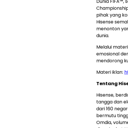
Dunia FIFA™, 
Championship,
pihak yang kon
Hisense sema
menonton yang
dunia.
Melalui mater
emosional den
mendorong kual
Materi iklan:
h
Tentang His
Hisense, berd
tangga dan el
dari 160 nega
bermutu tingg
Omdia, volume