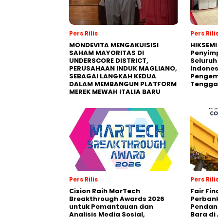
Pers Rilis
Pers Rili
MONDEVITA MENGAKUISISI
HIKSEMI
SAHAM MAYORITAS DI
Penyim
UNDERSCORE DISTRICT,
Seluruh
PERUSAHAAN INDUK MAGLIANO,
Indones
SEBAGAI LANGKAH KEDUA
Pengemb
DALAM MEMBANGUN PLATFORM
Tengga
MEREK MEWAH ITALIA BARU
Pers Rilis
Pers Rili
Cision Raih MarTech
Fair Fi
Breakthrough Awards 2026
Perban
untuk Pemantauan dan
Pendana
Analisis Media Sosial,
Bara di