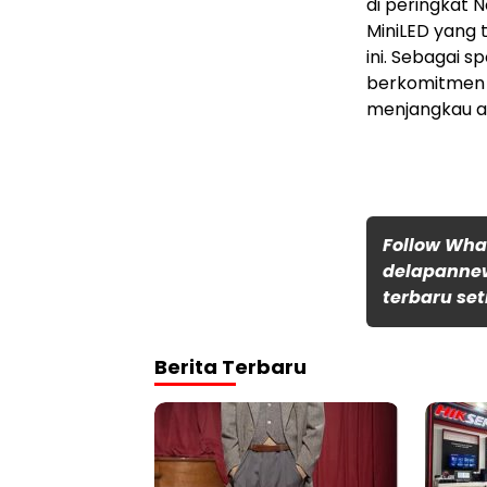
di peringkat 
MiniLED yang 
ini. Sebagai 
berkomitmen m
menjangkau au
Follow Wh
delapannew
terbaru set
Berita Terbaru