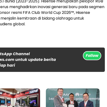
No.1 dunia (2023-2025). Hisense merupakan pelopor RGB
terus menghadirkan inovasi generasi baru pada segmen
sponsor resmi FIFA Club World Cup 2026™, Hisense
enjalin kemitraan di bidang olahraga untuk
diens global.
atsApp Channel
Follow
s.com untuk update berita
iap hari