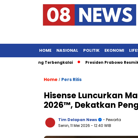
HOME
NASIONAL
POLITIK
EKONOMI
LIF
alaysia yang Terbengkalai
Presiden Prabowo Resmikan Lapa
Home
Pers Rilis
/
Hisense Luncurkan Mate
2026™, Dekatkan Peng
Tim Delapan News
- Pewarta
Senin, 11 Mei 2026
- 12:40 WIB