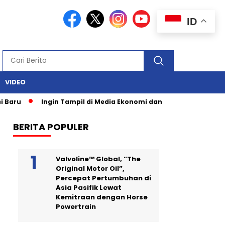
ID
VIDEO
Ingin Tampil di Media Ekonomi dan Bisnis Nasional? Persrilis
BERITA POPULER
Valvoline™ Global, “The
Original Motor Oil”,
Percepat Pertumbuhan di
Asia Pasifik Lewat
Kemitraan dengan Horse
Powertrain