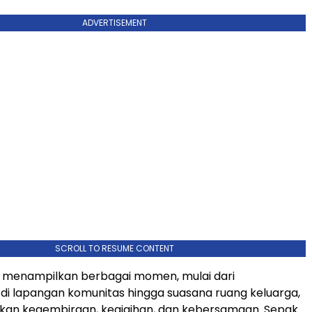
ADVERTISEMENT
SCROLL TO RESUME CONTENT
t menampilkan berbagai momen, mulai dari
di lapangan komunitas hingga suasana ruang keluarga,
n kegembiraan, kegigihan, dan kebersamaan. Sepak