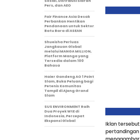
Sosial, Distribusi Siaran
Pers, dan AEO
Fair Finance Asia Desak
Perbankan Hentikan
Pendanaan untuk Sektor
Batu Bara di ASEAN
Shueisha Perluas
Jangkauan Global
melalui MANGA MILLION,
Platform Manga yang
Tersedia dalam 100
Bahasa
Haier Gandeng AO 1 Point
Slam, Buka Peluang bagi
Petenis Komunitas
Tampil di Ajang Grand
Slam
SUS ENVIRONMENT Raih
Dua Proyek WtE di
Indonesia, Percepat
Ekspansi Global
Iklan tersebu
pertandingan 
menggambarka