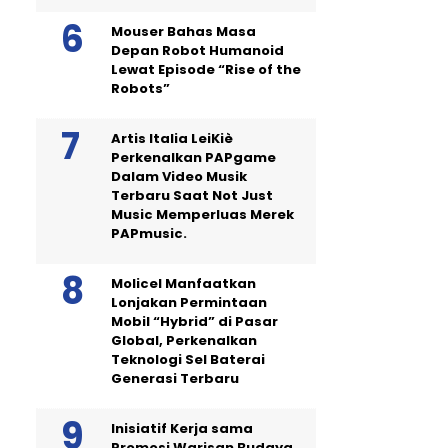
Mouser Bahas Masa
Depan Robot Humanoid
Lewat Episode “Rise of the
Robots”
Artis Italia LeiKiè
Perkenalkan PAPgame
Dalam Video Musik
Terbaru Saat Not Just
Music Memperluas Merek
PAPmusic.
Molicel Manfaatkan
Lonjakan Permintaan
Mobil “Hybrid” di Pasar
Global, Perkenalkan
Teknologi Sel Baterai
Generasi Terbaru
Inisiatif Kerja sama
Promosi Warisan Budaya