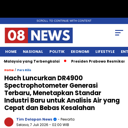
SCROLL TO CONTINUE WITH CONTENT
HOME
NASIONAL
POLITIK
EKONOMI
LIFESTYLE
EN
Malaysia yang Terbengkalai
Presiden Prabowo Resmikan Lap
/
Home
Pers Rilis
Hach Luncurkan DR4900
Spectrophotometer Generasi
Terbaru, Menetapkan Standar
Industri Baru untuk Analisis Air yang
Cepat dan Bebas Kesalahan
Tim Delapan News
- Pewarta
Selasa, 7 Juli 2026
- 02:00 WIB