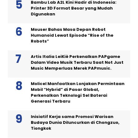
Bambu Lab A2L Kini Hadir di Indonesia:
Printer 3D Format Besar yang Mudah
Digunakan
Mouser Bahas Masa Depan Robot
Humanoid Lewat Episode “Rise of the
Robots”
Artis Italia LeiKiè Perkenalkan PAPgame
Dalam Video Musik Terbaru Saat Not Just
Music Memperluas Merek PAPmusic.
Molicel Manfaatkan Lonjakan Permintaan
Mobil “Hybrid” di Pasar Global,
Perkenalkan Teknologi Sel Baterai
Generasi Terbaru
Inisiatif Kerja sama Promosi Warisan
Budaya Dunia Diluncurkan di Chongzuo,
Tiongkok