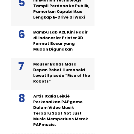
InfiMotion Technology
Tampil Perdana ke Publik,
Pamerkan Kapabilitas
Lengkap E-Drive di Wuxi
Bambu Lab A2L Kini Hadir
di Indonesia: Printer 3D
Format Besar yang
Mudah Digunakan
Mouser Bahas Masa
Depan Robot Humanoid
Lewat Episode “Rise of the
Robots”
Artis Italia LeiKiè
Perkenalkan PAPgame
Dalam Video Musik
Terbaru Saat Not Just
Music Memperluas Merek
PAPmusic.