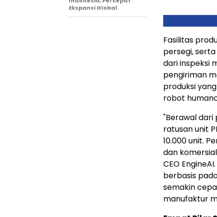
Indonesia, Percepat
Ekspansi Global
Fasilitas prod
persegi, sert
dari inspeksi 
pengiriman ma
produksi yang 
robot humanoi
"Berawal dar
ratusan unit 
10.000 unit. P
dan komersiali
CEO EngineAI
berbasis pada 
semakin cepat
manufaktur ma