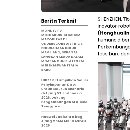
SHENZHEN, Tio
Berita Terkait
inovator rob
MONDEVITA
(Honghualin
MENGAKUISISI SAHAM
humanoid beru
MAYORITAS DI
UNDERSCORE DISTRICT,
Perkembangan
PERUSAHAAN INDUK
MAGLIANO, SEBAGAI
fase baru den
LANGKAH KEDUA DALAM
MEMBANGUN PLATFORM
MEREK MEWAH ITALIA
BARU
HIKSEMI Tampilkan Solusi
Penyimpanan Data
untuk Seluruh Skenario
di Ajang DTI Indonesia
2026, Dukung
Pengembangan AI di Asia
Tenggara
Huawei Jadi Mitra bagi
Ajang GSMA M360 ASEAN
2026