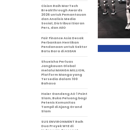
Cision Raih MarTech
Breakthrough Awards
2026 untuk Pemantauan
dan Analisis Media
Sosial, Distribusi Siaran
Pers, dan AEO
Fair Finance Asia Desak
Perbankan Hentikan
Pendanaan untuk Sektor
Batu Bara di ASEAN
Shueisha Perluas
Jangkauan Global
melalui MANGA MILLION,
Platform Manga yang
Tersedia dalam 100
Bahasa
Haier Gandeng AO 1 Point
Slam, Buka Peluang bagi
Petenis Komunitas
Tampil di Ajang Grand
Slam
SUS ENVIRONMENT Raih
Dua Proyek WtE di