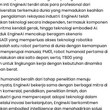
 inti EngineAI terdiri atas para profesional dari
niversitas terkemuka dunia yang memadukan keahlian
pengalaman rekayasa industri. EngineAI telah
n teknologi secara independen, termasuk komponen
goritma kendali gerak, hingga teknologi embodied AI.
roduk EngineAI mencakup beragam skenario
SA01 yang memperluas akses teknologi robotika
, salah satu robot pertama di dunia dengan kemampuan
 menyerupai manusia; PM01, robot humanoid pertama di
lakukan aksi salto depan; serta, T800 yang
 untuk lingkungan kerja dengan kebutuhan dinamika
ban berat.
 humanoid beralih dari tahap penelitian menuju
nyata, EngineAI bekerja sama dengan berbagai mitra di
 komersial, pendidikan, penelitian ilmiah, dan
ndustri guna mempercepat adopsi teknologi dalam
Melalui inovasi berkelanjutan, EngineAI berkomitmen
gkan
embodied intelligence
dan menghadirkan solusi