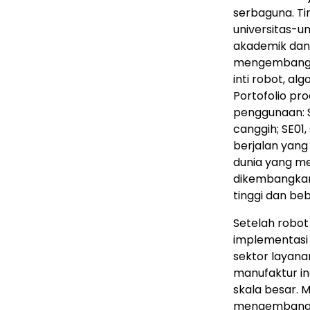
serbaguna. Tim
universitas-u
akademik dan 
mengembangka
inti robot, al
Portofolio p
penggunaan: 
canggih; SE01
berjalan yang
dunia yang me
dikembangkan
tinggi dan be
Setelah robot
implementasi 
sektor layanan
manufaktur i
skala besar. 
mengemban