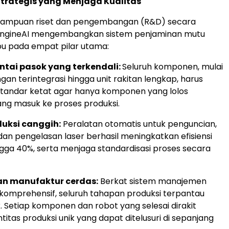
Strategis yang Menjaga Kualitas
ampuan riset dan pengembangan (R&D) secara
EngineAI mengembangkan sistem penjaminan mutu
u pada empat pilar utama:
antai pasok yang terkendali:
Seluruh komponen, mulai
an terintegrasi hingga unit rakitan lengkap, harus
tandar ketat agar hanya komponen yang lolos
ang masuk ke proses produksi.
duksi canggih:
Peralatan otomatis untuk penguncian,
dan pengelasan laser berhasil meningkatkan efisiensi
ngga 40%, serta menjaga standardisasi proses secara
n manufaktur cerdas:
Berkat sistem manajemen
g komprehensif, seluruh tahapan produksi terpantau
. Setiap komponen dan robot yang selesai dirakit
ntitas produksi unik yang dapat ditelusuri di sepanjang