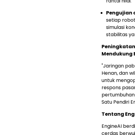
rantai nilai.
Pengujian d
setiap robot
simulasi ko
stabilitas y
Peningkatan
Mendukung E
"Jaringan pab
Henan, dan wi
untuk mengop
respons pasar.
pertumbuhan 
Satu Pendiri E
Tentang Eng
EngineAI ber
cerdas berwuju