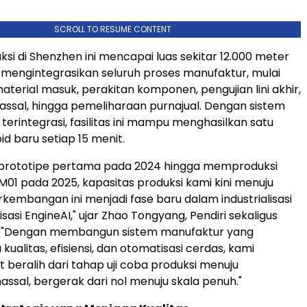
SCROLL TO RESUME CONTENT
uksi di Shenzhen ini mencapai luas sekitar 12.000 meter
a mengintegrasikan seluruh proses manufaktur, mulai
material masuk, perakitan komponen, pengujian lini akhir,
ssal, hingga pemeliharaan purnajual. Dengan sistem
terintegrasi, fasilitas ini mampu menghasilkan satu
d baru setiap 15 menit.
i prototipe pertama pada 2024 hingga memproduksi
PM01 pada 2025, kapasitas produksi kami kini menuju
erkembangan ini menjadi fase baru dalam industrialisasi
sasi EngineAI," ujar Zhao Tongyang, Pendiri sekaligus
. "Dengan membangun sistem manufaktur yang
kualitas, efisiensi, dan otomatisasi cerdas, kami
 beralih dari tahap uji coba produksi menuju
ssal, bergerak dari nol menuju skala penuh."