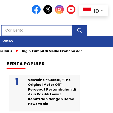
ID
VIDEO
Ingin Tampil di Media Ekonomi dan Bisnis Nasional? Persrilis
BERITA POPULER
Valvoline™ Global, “The
Original Motor Oil”,
Percepat Pertumbuhan di
Asia Pasifik Lewat
Kemitraan dengan Horse
Powertrain