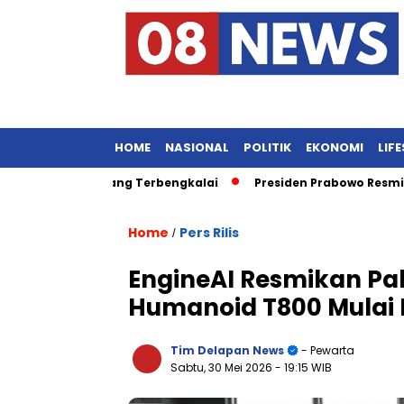
HOME
NASIONAL
POLITIK
EKONOMI
LIF
alaysia yang Terbengkalai
Presiden Prabowo Resmikan Lapa
Home
Pers Rilis
/
EngineAI Resmikan Pab
Humanoid T800 Mulai 
Tim Delapan News
- Pewarta
Sabtu, 30 Mei 2026
- 19:15 WIB