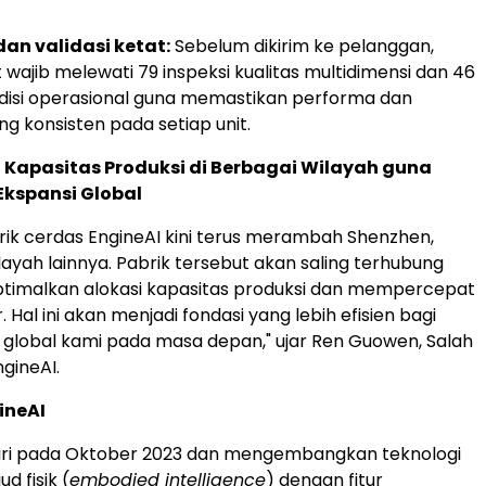
an validasi ketat:
Sebelum dikirim ke pelanggan,
 wajib melewati 79 inspeksi kualitas multidimensi dan 46
ndisi operasional guna memastikan performa dan
ang konsisten pada setiap unit.
 Kapasitas Produksi di Berbagai Wilayah guna
kspansi Global
rik cerdas EngineAI kini terus merambah Shenzhen,
layah lainnya. Pabrik tersebut akan saling terhubung
timalkan alokasi kapasitas produksi dan mempercepat
 Hal ini akan menjadi fondasi yang lebih efisien bagi
global kami pada masa depan," ujar Ren Guowen, Salah
ngineAI.
ineAI
diri pada Oktober 2023 dan mengembangkan teknologi
d fisik (
embodied intelligence
) dengan fitur