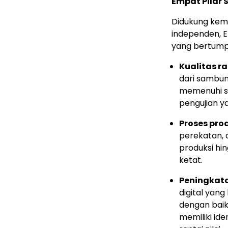
Empat Pilar 
Didukung kem
independen, 
yang bertump
Kualitas r
dari sambung
memenuhi s
pengujian y
Proses pro
perekatan, 
produksi hi
ketat.
Peningkata
digital yan
dengan baik
memiliki ide