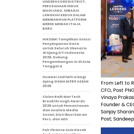
UNDERSCORE DISTRICT,
PERUSAHAAN INDUK
MAGLIANO, SEBAGAI
LANGKAH KEDUA DALAM
MEMBANGUN PLATFORM
MEREK MEWAH ITALIA
BARU
HIKSEMI Tampilkan Solusi
Penyimpanan Data
untuk Seluruh Skenario
di Ajang DTI Indonesia
2026, Dukung
Pengembangan AI di Asia
Tenggara
Huawei Jadi Mitra bagi
Ajang GSMA M360 ASEAN
From Left to Ri
2026
CFO, Post PN
Vinaya Prakas
Cision Raih MarTech
Breakthrough Awards
Founder & CEO,
2026 untuk Pemantauan
dan Analisis Media
Sanjay Sharan
Sosial, Distribusi Siaran
Post; Sandeep
Pers, dan AEO
Fair Finance Asia Desak