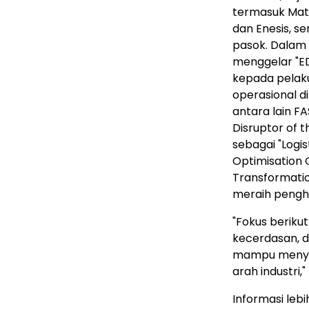
termasuk Mat
dan Enesis, s
pasok. Dalam
menggelar "E
kepada pelaku
operasional 
antara lain FA
Disruptor of t
sebagai "Logis
Optimisation 
Transformatio
meraih pengha
"Fokus beriku
kecerdasan, d
mampu menyat
arah industri,
Informasi lebi