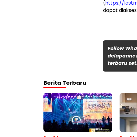
(
https://last
dapat diakses 
Follow Wh
delapannew
terbaru set
Berita Terbaru