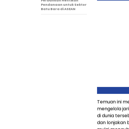
Perbankan Hentikan
Pendanaan untuk Sektor
Batu Bara di ASEAN
Temuan ini m
mengelola jar
di dunia ters
dan lonjakan b