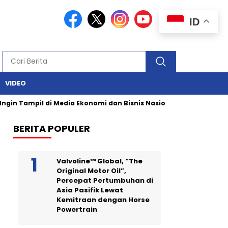
ID
VIDEO
pil di Media Ekonomi dan Bisnis Nasional? Persrilis.com Siap Pub
BERITA POPULER
Valvoline™ Global, “The
Original Motor Oil”,
Percepat Pertumbuhan di
Asia Pasifik Lewat
Kemitraan dengan Horse
Powertrain