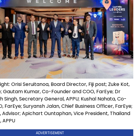
ght: Orisi Seruitanoa, Board Director, Fiji post; Zuke Kot,
G; Gautam Kumar, Co-Founder and COO, FarEye; Dr
h Singh, Secretary General, APPU; Kushal Nahata, Co-
 FarEye; Suryansh Jalan, Chief Business Officer, FarEye;
, Advisor; Apichart Ountaphan, Vice President, Thailand
, APPU
ADVERTISEMENT