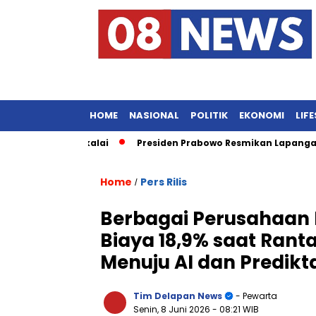
HOME
NASIONAL
POLITIK
EKONOMI
LIF
 Terbengkalai
Presiden Prabowo Resmikan Lapangan Migas Fo
Home
Pers Rilis
/
Berbagai Perusahaan 
Biaya 18,9% saat Ranta
Menuju AI dan Predikta
Tim Delapan News
- Pewarta
Senin, 8 Juni 2026
- 08:21 WIB