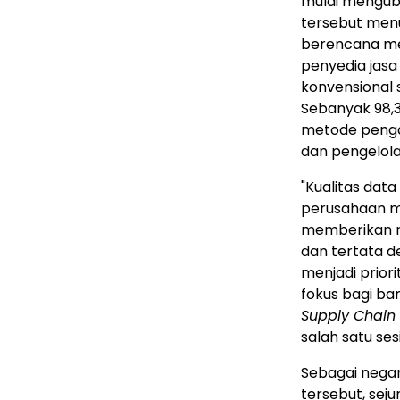
mulai menguba
tersebut menu
berencana m
penyedia jasa 
konvensional 
Sebanyak 98,3
metode penga
dan pengelola
"Kualitas da
perusahaan men
memberikan ma
dan tertata d
menjadi prior
fokus bagi ba
Supply Chain 
salah satu ses
Sebagai nega
tersebut, seju