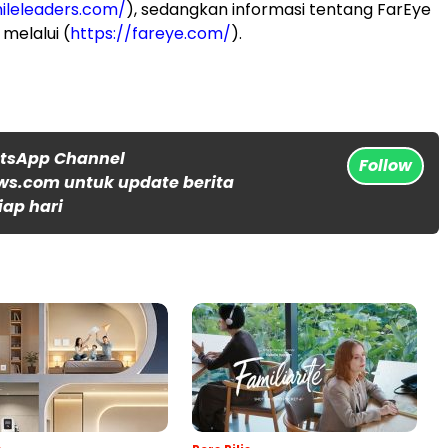
mileleaders.com/
), sedangkan informasi tentang FarEye
melalui (
https://fareye.com/
).
atsApp Channel
Follow
s.com untuk update berita
iap hari