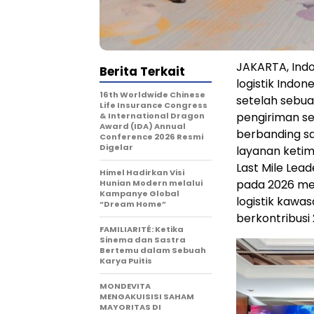
JAKARTA, Indo
Berita Terkait
logistik Indon
16th Worldwide Chinese
setelah sebua
Life Insurance Congress
pengiriman se
& International Dragon
Award (IDA) Annual
berbanding sa
Conference 2026 Resmi
Digelar
layanan ketim
Last Mile Lead
Himel Hadirkan Visi
pada 2026 men
Hunian Modern melalui
Kampanye Global
logistik kawas
“Dream Home”
berkontribusi 
FAMILIARITÉ: Ketika
Sinema dan Sastra
Bertemu dalam Sebuah
Karya Puitis
MONDEVITA
MENGAKUISISI SAHAM
MAYORITAS DI