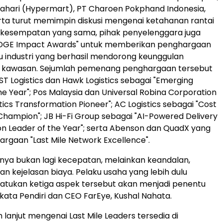
ahari (Hypermart), PT Charoen Pokphand Indonesia,
erta turut memimpin diskusi mengenai ketahanan rantai
 kesempatan yang sama, pihak penyelenggara juga
DGE Impact Awards" untuk memberikan penghargaan
 industri yang berhasil mendorong keunggulan
di kawasan. Sejumlah pemenang penghargaan tersebut
ST Logistics dan Hawk Logistics sebagai "Emerging
he Year"; Pos Malaysia dan Universal Robina Corporation
tics Transformation Pioneer"; AC Logistics sebagai "Cost
Champion"; JB Hi-Fi Group sebagai "AI-Powered Delivery
n Leader of the Year"; serta Abenson dan QuadX yang
rgaan "Last Mile Network Excellence".
tnya bukan lagi kecepatan, melainkan keandalan,
an kejelasan biaya. Pelaku usaha yang lebih dulu
ukan ketiga aspek tersebut akan menjadi penentu
" kata Pendiri dan CEO FarEye, Kushal Nahata.
h lanjut mengenai Last Mile Leaders tersedia di