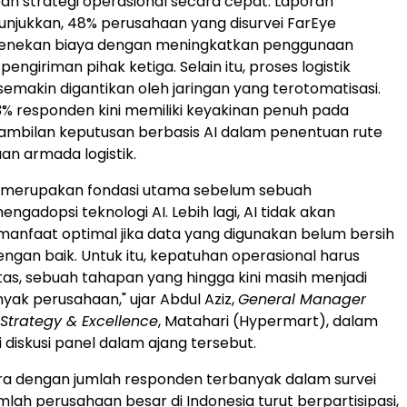
h strategi operasional secara cepat. Laporan
njukkan, 48% perusahaan yang disurvei FarEye
enekan biaya dengan meningkatkan penggunaan
pengiriman pihak ketiga. Selain itu, proses logistik
semakin digantikan oleh jaringan yang terotomatisasi.
% responden kini memiliki keyakinan penuh pada
mbilan keputusan berbasis AI dalam penentuan rute
an armada logistik.
ta merupakan fondasi utama sebelum sebuah
gadopsi teknologi AI. Lebih lagi, AI tidak akan
nfaat optimal jika data yang digunakan belum bersih
engan baik. Untuk itu, kepatuhan operasional harus
itas, sebuah tahapan yang hingga kini masih menjadi
nyak perusahaan," ujar Abdul Aziz,
General Manager
Strategy & Excellence
, Matahari (Hypermart), dalam
i diskusi panel dalam ajang tersebut.
ra dengan jumlah responden terbanyak dalam survei
mlah perusahaan besar di Indonesia turut berpartisipasi,