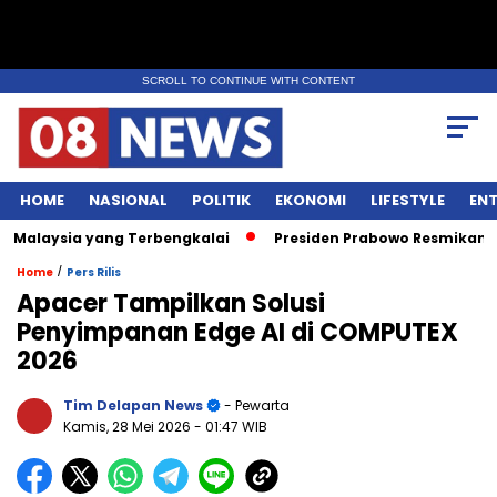
SCROLL TO CONTINUE WITH CONTENT
HOME
NASIONAL
POLITIK
EKONOMI
LIFESTYLE
EN
laysia yang Terbengkalai
Presiden Prabowo Resmikan Lapa
/
Home
Pers Rilis
Apacer Tampilkan Solusi
Penyimpanan Edge AI di COMPUTEX
2026
Tim Delapan News
- Pewarta
Kamis, 28 Mei 2026
- 01:47 WIB